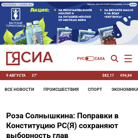
РЕКЛАМА • YGMZ.RU
9 АВГУСТА
27°
$
82,17
€
94,84
ВСЕ НОВОСТИ
ПРОИСШЕСТВИЯ
СПОРТ
ЭКОНОМИК
Роза Солнышкина: Поправки в
Конституцию РС(Я) сохраняют
выборность глав