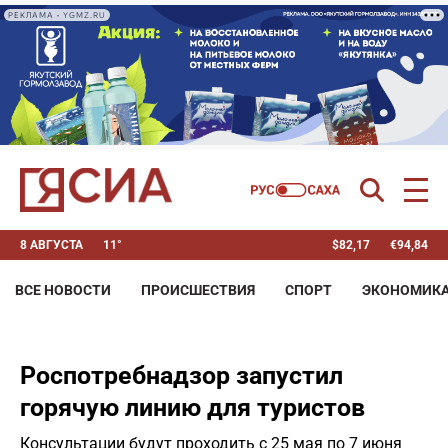
РЕКЛАМА • YGMZ.RU
8 АВГУСТА
11°
$
82,17
€
94,84
ВСЕ НОВОСТИ
ПРОИСШЕСТВИЯ
СПОРТ
ЭКОНОМИК
Роспотребнадзор запустил
горячую линию для туристов
Консультации будут проходить с 25 мая по 7 июня