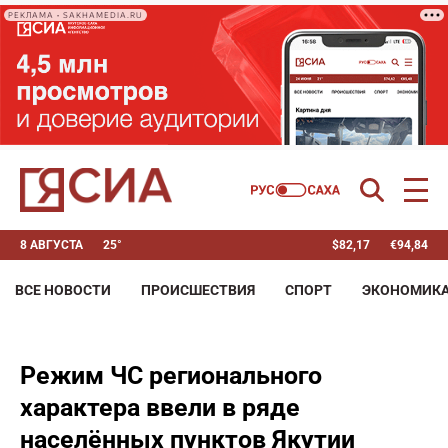
РЕКЛАМА • SAKHAMEDIA.RU
8 АВГУСТА
25°
$
82,17
€
94,84
ВСЕ НОВОСТИ
ПРОИСШЕСТВИЯ
СПОРТ
ЭКОНОМИК
Режим ЧС регионального
характера ввели в ряде
населённых пунктов Якутии