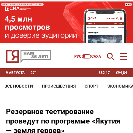
РЕКЛАМА • SAKHAMEDIA.RU
9 АВГУСТА
27°
$
82,17
€
94,84
ВСЕ НОВОСТИ
ПРОИСШЕСТВИЯ
СПОРТ
ЭКОНОМИК
Резервное тестирование
проведут по программе «Якутия
— земля героев»