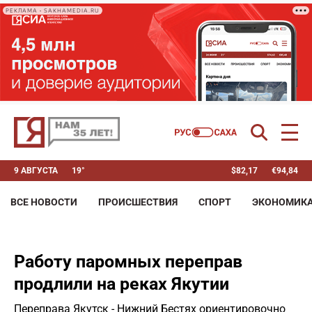
РЕКЛАМА • SAKHAMEDIA.RU
9 АВГУСТА
19°
$
82,17
€
94,84
ВСЕ НОВОСТИ
ПРОИСШЕСТВИЯ
СПОРТ
ЭКОНОМИК
Работу паромных переправ
продлили на реках Якутии
Переправа Якутск - Нижний Бестях ориентировочно