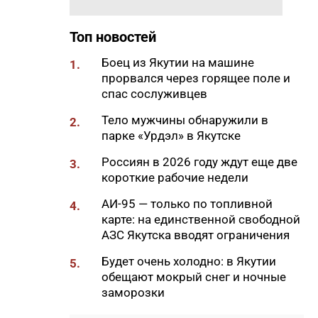
18:40
Приметы на 8 августа 2026
года: что можно и нельзя
Топ новостей
делать в Ермолаев день
Боец из Якутии на машине
1.
18:18
ВТБ: россияне увеличивают
прорвался через горящее поле и
расходы на спорт и здоровый
спас сослуживцев
образ жизни
Тело мужчины обнаружили в
2.
18:16
Сенатор Борисов назвал
парке «Урдэл» в Якутске
встречу главы Якутии с
Россиян в 2026 году ждут еще две
Путиным сигналом доверия и
3.
короткие рабочие недели
значимости региона
18:01
АИ-95 — только по топливной
Социальные участковые в
4.
карте: на единственной свободной
Якутии приняли около 2000
АЗС Якутска вводят ограничения
обращений
17:56
Будет очень холодно: в Якутии
Жительница Жатая похитила
5.
обещают мокрый снег и ночные
33 цветка с клумбы в центре
заморозки
Якутска