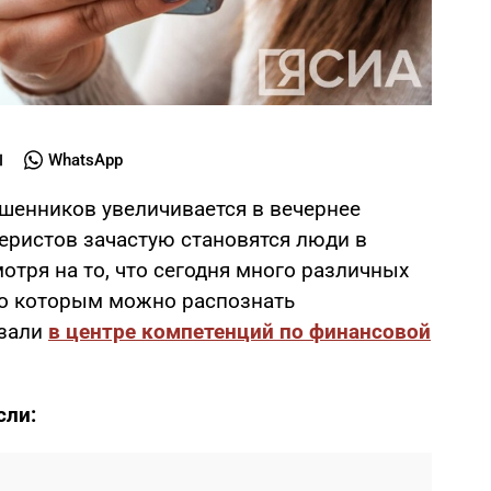
WhatsApp
шенников увеличивается в вечернее
еристов зачастую становятся люди в
мотря на то, что сегодня много различных
 по которым можно распознать
азали
в центре компетенций по финансовой
сли: