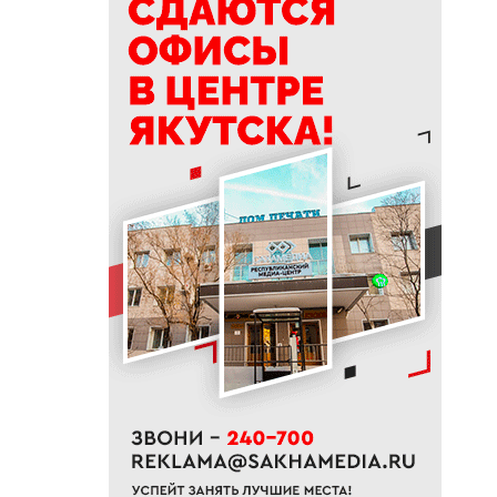
охватывает почти 70 сессий
20:33
В Якутии продолжается
доукомплектование ВС РФ
20:02
Более 230 участников СВО
получили за неделю
поддержку психологов Якутии
19:48
В Якутии определены
приоритеты развития
«Движения Первых»
19:30
Более 26 тонн гуманитарной
помощи доставили в
пострадавший от паводка
Верхоянский район
19:00
Авторы проектов «Ты в игре»
проведут спортивные
мероприятия в рамках Дня
физкультурника