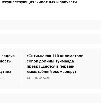
л несуществующих животных и запчасти
 задача
«Ситим»: как 110 километров
ность
сопок долины Туймаада
превращаются в первый
кутии»
масштабный экомаршрут
а
14:35, 07 августа