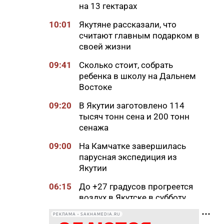
на 13 гектарах
10:01
Якутяне рассказали, что
считают главным подарком в
своей жизни
09:41
Сколько стоит, собрать
ребенка в школу на Дальнем
Востоке
09:20
В Якутии заготовлено 114
тысяч тонн сена и 200 тонн
сенажа
09:00
На Камчатке завершилась
парусная экспедиция из
Якутии
06:15
До +27 градусов прогреется
воздух в Якутске в субботу
21:00
Деловая программа ВЭФ-2026
РЕКЛАМА • SAKHAMEDIA.RU