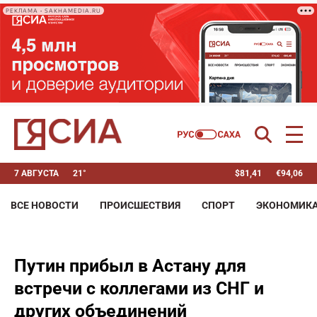
РЕКЛАМА • SAKHAMEDIA.RU
7 АВГУСТА
21°
$
81,41
€
94,06
ВСЕ НОВОСТИ
ПРОИСШЕСТВИЯ
СПОРТ
ЭКОНОМИК
Путин прибыл в Астану для
встречи с коллегами из СНГ и
других объединений