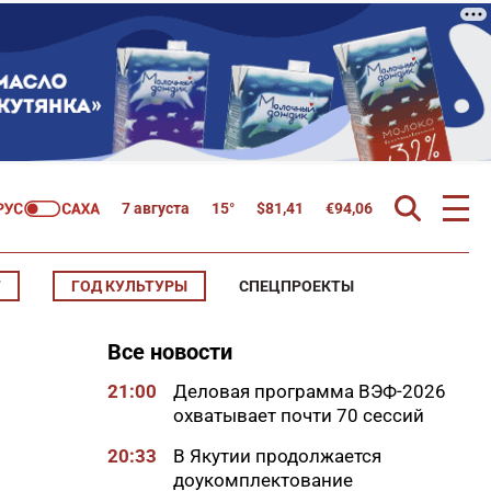
7 августа
15°
$
81,41
€
94,06
Т
ГОД КУЛЬТУРЫ
СПЕЦПРОЕКТЫ
Все новости
21:00
Деловая программа ВЭФ-2026
охватывает почти 70 сессий
20:33
В Якутии продолжается
доукомплектование