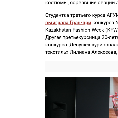
костюмы, сорвавшие овации з
Студентка третьего курса АГ
выиграла Гран-при
конкурса N
Kazakhstan Fashion Week (KFW)
Другая третьекурсница 20-ле
конкурса. Девушек курировал
текстиль» Лилиана Алексеева,