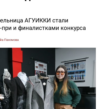
тельница АГУИККИ стали
-при и финалистками конкурса
йа Пахомова