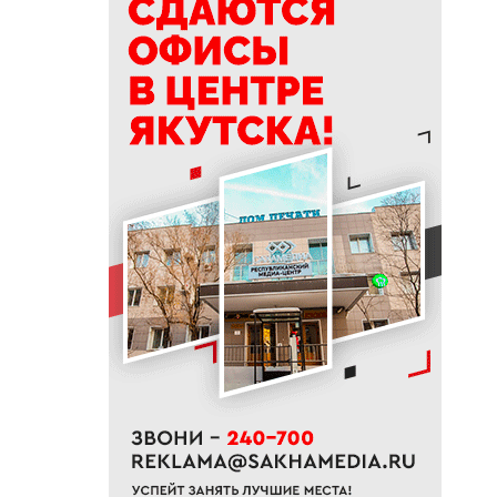
делать в Ермолаев день
18:18
ВТБ: россияне увеличивают
расходы на спорт и здоровый
образ жизни
18:16
Сенатор Борисов назвал
встречу главы Якутии с
Путиным сигналом доверия и
значимости региона
18:01
Социальные участковые в
Якутии приняли около 2000
обращений
17:56
Жительница Жатая похитила
33 цветка с клумбы в центре
Якутска
17:51
«Здесь нет типовых задач»:
начальник стройплощадки
«Полюс Строя» Евгений