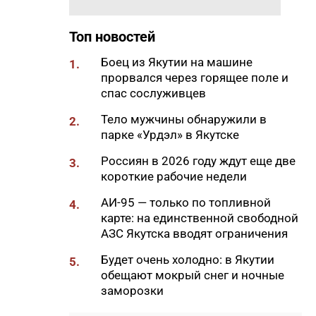
Самсонов о работе в суровом
климате
Топ новостей
17:45
Слет молодых специалистов
Боец из Якутии на машине
1.
Минтруда Якутии объединил
прорвался через горящее поле и
30 участников из трех
спас сослуживцев
муниципалитетов
Тело мужчины обнаружили в
2.
17:34
Якутяне подали более 61
парке «Урдэл» в Якутске
тысяч заявлений на получение
земельных участков
Россиян в 2026 году ждут еще две
3.
короткие рабочие недели
17:32
«Точка будущего. Якутия»:
самый масштабный
АИ-95 — только по топливной
4.
образовательный проект на
карте: на единственной свободной
вечной мерзлоте
АЗС Якутска вводят ограничения
17:22
47 участников из арктических
Будет очень холодно: в Якутии
5.
районов Якутии объединил XI
обещают мокрый снег и ночные
Молодежный Суглан в
заморозки
Октемцах