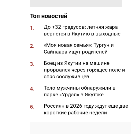
перечень учебников для
школьников
Топ новостей
10:00
Глава Якутии поздравил с
До +32 градусов: летняя жара
Международным днем
1.
вернется в Якутию в выходные
коренных народов мира
09:58
«Моя новая семья»: Тургун и
Стало известно, сколько
2.
Сайнаара ищут родителей
коротких рабочих недель
будет в 2027 году
Боец из Якутии на машине
3.
09:51
прорвался через горящее поле и
Семьи участников СВО
спас сослуживцев
предупредили о новых схемах
мошенничества
Тело мужчины обнаружили в
4.
09:44
парке «Урдэл» в Якутске
Глава Якутии Айсен Николаев
поздравил с Днем строителя
Россиян в 2026 году ждут еще две
5.
09:28
короткие рабочие недели
«СибОйл» ввел ограничения
на продажу бензина АИ-92
09:00
Более трети соискателей ДФО