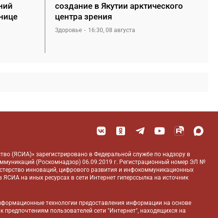
ний
создание в Якутии арктического
ьнице
центра зрения
Здоровье
16:30, 08 августа
тво (ЯСИА)» зарегистрировано в Федеральной службе по надзору в
оммуникаций (Роскомнадзор) 06.09.2019 г. Регистрационный номер ЭЛ №
истерство инноваций, цифрового развития и инфокоммуникационных
 ЯСИА на иных ресурсах в сети Интернет гиперссылка на источник
нформационные технологии предоставления информации на основе
 к предпочтениям пользователей сети "Интернет", находящихся на