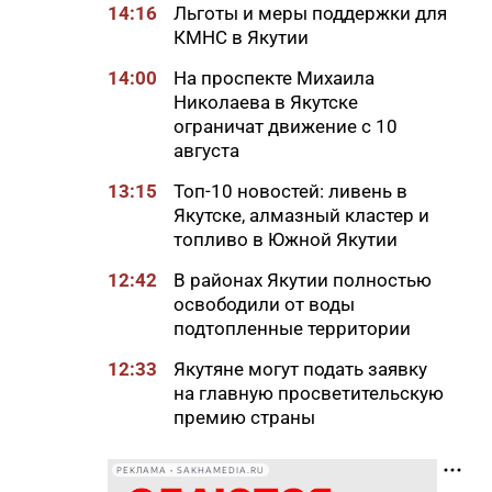
14:16
Льготы и меры поддержки для
КМНС в Якутии
14:00
На проспекте Михаила
Николаева в Якутске
ограничат движение с 10
августа
13:15
Топ-10 новостей: ливень в
Якутске, алмазный кластер и
топливо в Южной Якутии
12:42
В районах Якутии полностью
освободили от воды
подтопленные территории
12:33
Якутяне могут подать заявку
на главную просветительскую
премию страны
12:17
Стал известен размер пенсии
РЕКЛАМА • SAKHAMEDIA.RU
госслужащих в России