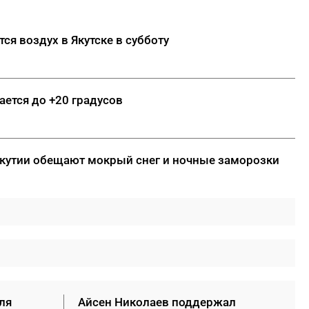
готовы делегировать чат-
ботам поиск работы
ся воздух в Якутске в субботу
06:00
В Якутске в воскресенье
ожидается до +28 градусов
ДАЛЕЕ
ается до +20 градусов
 Якутии обещают мокрый снег и ночные заморозки
ля
Айсен Николаев поддержал