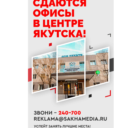
12:00
Семечки и аппендицит: что на
самом деле опасно для
кишечника
11:31
Жители Якутии могут посетить
выставку «Петергоф.
Великолепный век»
11:18
В Сунтарском районе
потушили один лесной пожар
11:00
Глава ЖДЯ поздравил
строителей с
профессиональным
праздником
10:28
В Якутске у женщины по схеме
«инвестиции» похитили 370
тысяч рублей
10:16
Минпросвещения обновило