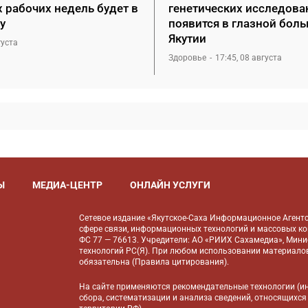
 рабочих недель будет в
генетических исследова
у
появится в глазной бол
Якутии
густа
Здоровье
17:45, 08 августа
Ы
МЕДИА-ЦЕНТР
ОНЛАЙН УСЛУГИ
Сетевое издание «Якутское-Саха Информационное Агентс
сфере связи, информационных технологий и массовых к
ФС 77 — 76613. Учредители: АО «РИИХ Сахамедиа», Мин
технологий РС(Я). При любом использовании материалов
обязательна (
Правила цитирования
).
На сайте применяются
рекомендательные технологии
(и
сбора, систематизации и анализа сведений, относящихся