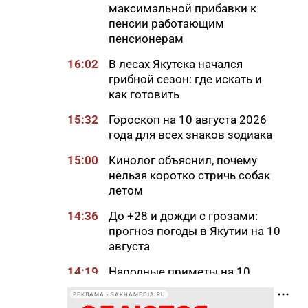
максимальной прибавки к
пенсии работающим
пенсионерам
16:02
В лесах Якутска начался
грибной сезон: где искать и
как готовить
15:32
Гороскоп на 10 августа 2026
года для всех знаков зодиака
15:00
Кинолог объяснил, почему
нельзя коротко стричь собак
летом
14:36
До +28 и дожди с грозами:
прогноз погоды в Якутии на 10
августа
14:19
Народные приметы на 10
августа 2026 года: что можно
РЕКЛАМА • SAKHAMEDIA.RU
и нельзя делать в день