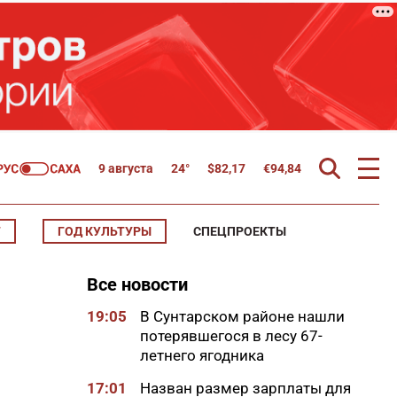
9 августа
24°
$
82,17
€
94,84
Т
ГОД КУЛЬТУРЫ
СПЕЦПРОЕКТЫ
Все новости
19:05
В Сунтарском районе нашли
потерявшегося в лесу 67-
летнего ягодника
17:01
Назван размер зарплаты для