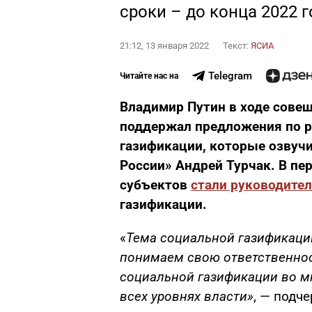
сроки – до конца 2022 г
21:12, 13 января 2022
Текст:
ЯСИА
Telegram
Читайте нас на
Владимир Путин в ходе совещ
поддержал предложения по 
газификации, которые озвучи
России» Андрей Турчак. В пе
субъектов
стали руководите
газификации.
«
Тема социальной газификаци
понимаем свою ответственнос
социальной газификации во м
всех уровнях власти»
, — подч