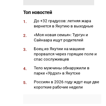
12:17
Стал известен размер пенсии
госслужащих в России
Топ новостей
12:00
Семечки и аппендицит: что на
До +32 градусов: летняя жара
самом деле опасно для
1.
вернется в Якутию в выходные
кишечника
11:31
«Моя новая семья»: Тургун и
Жители Якутии могут посетить
2.
Сайнаара ищут родителей
выставку «Петергоф.
Великолепный век»
Боец из Якутии на машине
3.
11:18
прорвался через горящее поле и
В Сунтарском районе
спас сослуживцев
потушили один лесной пожар
11:00
Тело мужчины обнаружили в
Глава ЖДЯ поздравил
4.
парке «Урдэл» в Якутске
строителей с
профессиональным
Россиян в 2026 году ждут еще две
5.
праздником
короткие рабочие недели
10:28
В Якутске у женщины по схеме
«инвестиции» похитили 370
тысяч рублей