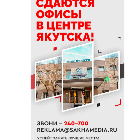
Прохора и Пармена
14:16
Льготы и меры поддержки для
КМНС в Якутии
14:00
На проспекте Михаила
Николаева в Якутске
ограничат движение с 10
августа
13:15
Топ-10 новостей: ливень в
Якутске, алмазный кластер и
топливо в Южной Якутии
12:42
В районах Якутии полностью
освободили от воды
подтопленные территории
12:33
Якутяне могут подать заявку
на главную просветительскую
премию страны