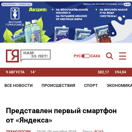
РЕКЛАМА • YGMZ.RU
9 АВГУСТА
14°
$
82,17
€
94,84
ВСЕ НОВОСТИ
ПРОИСШЕСТВИЯ
СПОРТ
ЭКОНОМИК
Представлен первый смартфон
от «Яндекса»
ТЕХНОЛОГИИ
23:05, 05 декабря 2018
Текст:
ЯСИА