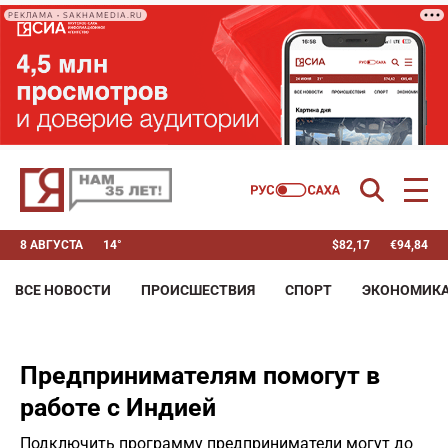
РЕКЛАМА • SAKHAMEDIA.RU
8 АВГУСТА
14°
$
82,17
€
94,84
ВСЕ НОВОСТИ
ПРОИСШЕСТВИЯ
СПОРТ
ЭКОНОМИК
Предпринимателям помогут в
работе с Индией
Подключить программу предприниматели могут до