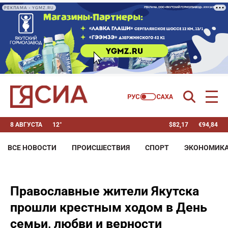
РЕКЛАМА • YGMZ.RU
8 АВГУСТА
12°
$
82,17
€
94,84
ВСЕ НОВОСТИ
ПРОИСШЕСТВИЯ
СПОРТ
ЭКОНОМИК
Православные жители Якутска
прошли крестным ходом в День
семьи, любви и верности