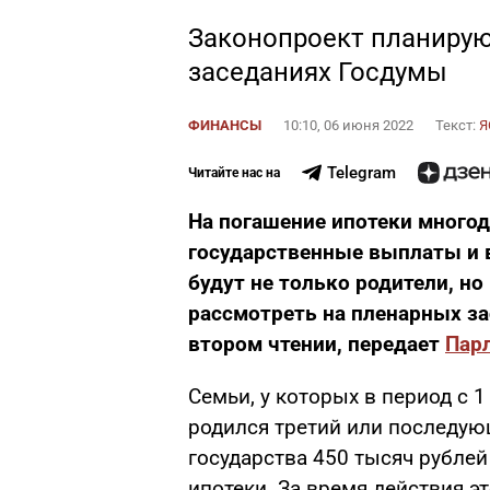
Законопроект планирую
заседаниях Госдумы
ФИНАНСЫ
10:10, 06 июня 2022
Текст:
Я
Telegram
Читайте нас на
На погашение ипотеки много
государственные выплаты и в
будут не только родители, но
рассмотреть на пленарных з
втором чтении, передает
Парл
Семьи, у которых в период с 1
родился третий или последую
государства 450 тысяч рублей
ипотеки. За время действия э