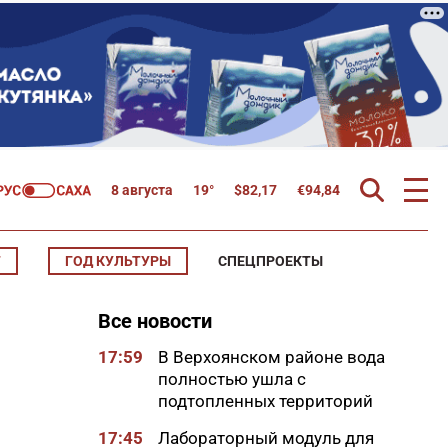
8 августа
19°
$
82,17
€
94,84
Т
ГОД КУЛЬТУРЫ
СПЕЦПРОЕКТЫ
Все новости
17:59
В Верхоянском районе вода
полностью ушла с
подтопленных территорий
17:45
Лабораторный модуль для