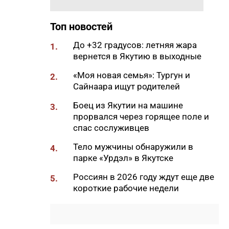
11:50
Образование сквозь года: как
выучить язык и не бросить на
полпути
Топ новостей
11:35
Российские школьники будут
До +32 градусов: летняя жара
1.
учиться по новой программе
вернется в Якутию в выходные
11:15
Автодорогу «Анабар» в Якутии
«Моя новая семья»: Тургун и
2.
перекрыли из-за лесного
Сайнаара ищут родителей
пожара
Боец из Якутии на машине
3.
10:56
Новая платформа ЕР поможет
прорвался через горящее поле и
ветеранам СВО найти работу
спас сослуживцев
10:22
В Усть-Майском районе
Тело мужчины обнаружили в
4.
ликвидировали лесной пожар
парке «Урдэл» в Якутске
на 13 гектарах
Россиян в 2026 году ждут еще две
5.
10:01
Якутяне рассказали, что
короткие рабочие недели
считают главным подарком в
своей жизни
09:41
Сколько стоит, собрать