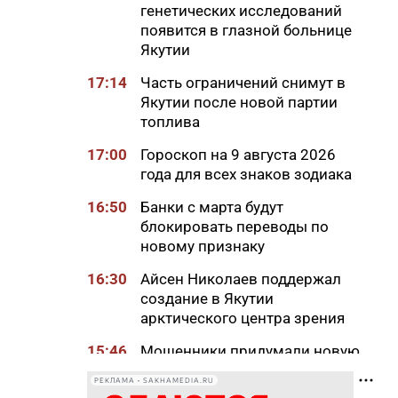
генетических исследований
появится в глазной больнице
Якутии
17:14
Часть ограничений снимут в
Якутии после новой партии
топлива
17:00
Гороскоп на 9 августа 2026
года для всех знаков зодиака
16:50
Банки с марта будут
блокировать переводы по
новому признаку
16:30
Айсен Николаев поддержал
создание в Якутии
арктического центра зрения
15:46
Мошенники придумали новую
схему обмана с
РЕКЛАМА • SAKHAMEDIA.RU
«экстрасенсами»