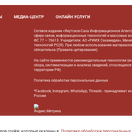
Ы
МЕДИА-ЦЕНТР
ОНЛАЙН УСЛУГИ
Сетевое издание «Якутское-Саха Информационное Агентс
сфере связи, информационных технологий и массовых к
ФС 77 — 76613. Учредители: АО «РИИХ Сахамедиа», Мин
технологий РС(Я). При любом использовании материалов
обязательна (
Правила цитирования
).
На сайте применяются
рекомендательные технологии
(и
сбора, систематизации и анализа сведений, относящихся
территории РФ)
Политика обработки персональных данных
*Facebook, Instagram, WhatsApp, Threads - принадлежат 
России
БАНК
лов cookie, которые указаны в
Политике обработки персональных