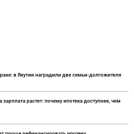
ребенка в школу на Дальнем
Востоке
ДАЛЕЕ
браке: в Якутии наградили две семьи-долгожителя
а зарплата растет: почему ипотека доступнее, чем
нет проще рефинансировать ипотеку