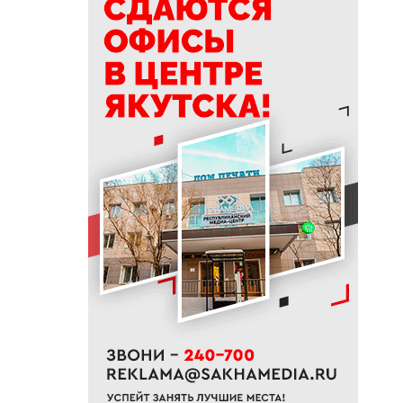
15:39
Приметы на 9 августа 2026
года: как провести день
Пантелеймона
15:29
К Земле приближается
потенциально опасный
астероид
14:41
В трех районах Якутии
прогнозируют сильные дожди
13:32
В Якутии за сутки потушили
десять лесных пожаров
12:52
Гороскоп на неделю с 10 по 16
августа 2026 года
12:29
Айсен Николаев поздравил
якутян с Всероссийским днем
физкультурника