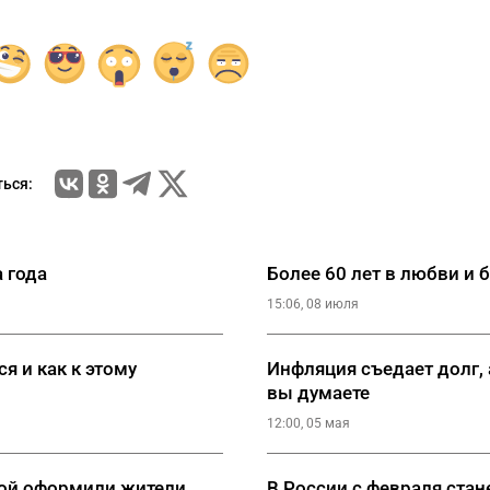
ься:
 года
Более 60 лет в любви и 
15:06, 08 июля
я и как к этому
Инфляция съедает долг, 
вы думаете
12:00, 05 мая
кой оформили жители
В России с февраля ста