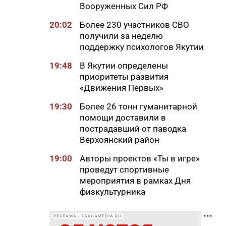
Вооруженных Сил РФ
20:02
Более 230 участников СВО
получили за неделю
поддержку психологов Якутии
19:48
В Якутии определены
приоритеты развития
«Движения Первых»
19:30
Более 26 тонн гуманитарной
помощи доставили в
пострадавший от паводка
Верхоянский район
19:00
Авторы проектов «Ты в игре»
проведут спортивные
мероприятия в рамках Дня
физкультурника
18:40
Приметы на 8 августа 2026
РЕКЛАМА • SAKHAMEDIA.RU
года: что можно и нельзя