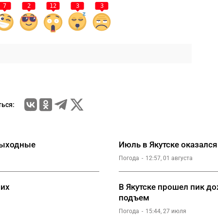
7
2
12
3
3
ься:
 выходные
Июль в Якутске оказался
Погода
12:57, 01 августа
них
В Якутске прошел пик д
подъем
Погода
15:44, 27 июля