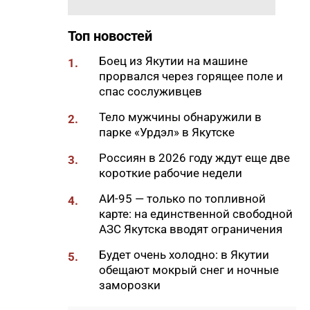
Самсонов о работе в суровом
климате
Топ новостей
17:45
Слет молодых специалистов
Боец из Якутии на машине
1.
Минтруда Якутии объединил
прорвался через горящее поле и
30 участников из трех
спас сослуживцев
муниципалитетов
Тело мужчины обнаружили в
2.
17:34
Якутяне подали более 61
парке «Урдэл» в Якутске
тысяч заявлений на получение
земельных участков
Россиян в 2026 году ждут еще две
3.
короткие рабочие недели
17:32
«Точка будущего. Якутия»:
самый масштабный
АИ-95 — только по топливной
4.
образовательный проект на
карте: на единственной свободной
вечной мерзлоте
АЗС Якутска вводят ограничения
17:22
47 участников из арктических
Будет очень холодно: в Якутии
5.
районов Якутии объединил XI
обещают мокрый снег и ночные
Молодежный Суглан в
заморозки
Октемцах