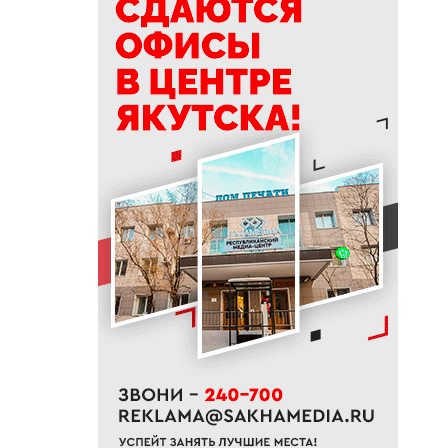
делать в Ермолаев день
18:18
ВТБ: россияне увеличивают
расходы на спорт и здоровый
образ жизни
18:16
Сенатор Борисов назвал
встречу главы Якутии с
Путиным сигналом доверия и
значимости региона
18:01
Социальные участковые в
Якутии приняли около 2000
обращений
17:56
Жительница Жатая похитила
33 цветка с клумбы в центре
Якутска
17:51
«Здесь нет типовых задач»:
начальник стройплощадки
«Полюс Строя» Евгений