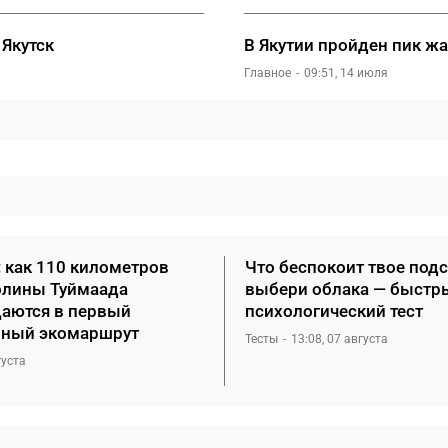
 Якутск
В Якутии пройден пик ж
Главное
09:51, 14 июля
: как 110 километров
Что беспокоит твое под
олины Туймаада
выбери облака — быстр
аются в первый
психологический тест
ный экомаршрут
Тесты
13:08, 07 августа
густа