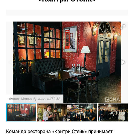
Ш
Фото: Мария Архипова/ЯСИА
Ф
Команда ресторана «Кантри Стейк» принимает