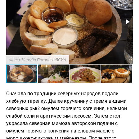
Фото: Нарыйа Пахомова/ЯСИА
Сначала по традиции северных народов подали
хлебную тарелку. Далее крученину с тремя видами
северных рыб: омулем горячего копчения, нельмой
слабой соли и арктическим лососем. Затем стол
украсила северная мимоза авторской подачи с
омулем горячего копчения на еловом масле с
морошково-пихтовым майонезом. После этого