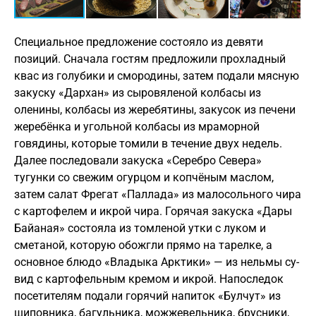
Специальное предложение состояло из девяти
позиций. Сначала гостям предложили прохладный
квас из голубики и смородины, затем подали мясную
закуску «Дархан» из сыровяленой колбасы из
оленины, колбасы из жеребятины, закусок из печени
жеребёнка и угольной колбасы из мраморной
говядины, которые томили в течение двух недель.
Далее последовали закуска «Серебро Севера»
тугунки со свежим огурцом и копчёным маслом,
затем салат Фрегат «Паллада» из малосольного чира
с картофелем и икрой чира. Горячая закуска «Дары
Байаная» состояла из томленой утки с луком и
сметаной, которую обожгли прямо на тарелке, а
основное блюдо «Владыка Арктики» — из нельмы су-
вид с картофельным кремом и икрой. Напоследок
посетителям подали горячий напиток «Булчут» из
шиповника, багульника, можжевельника, брусники,