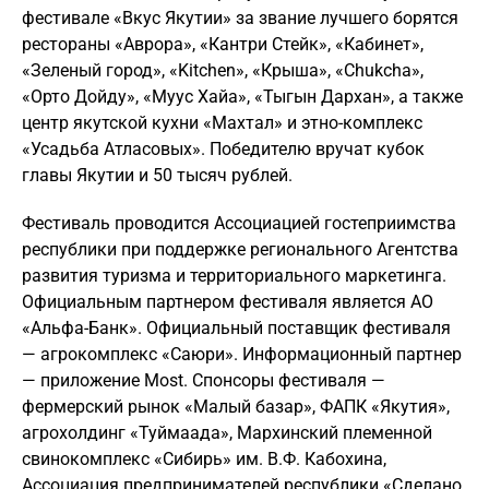
фестивале «Вкус Якутии» за звание лучшего борятся
рестораны «Аврора», «Кантри Стейк», «Кабинет»,
«Зеленый город», «Kitchen», «Крыша», «Chukcha»,
«Орто Дойду», «Муус Хайа», «Тыгын Дархан», а также
центр якутской кухни «Махтал» и этно-комплекс
«Усадьба Атласовых». Победителю вручат кубок
главы Якутии и 50 тысяч рублей.
Фестиваль проводится Ассоциацией гостеприимства
республики при поддержке регионального Агентства
развития туризма и территориального маркетинга.
Официальным партнером фестиваля является АО
«Альфа-Банк». Официальный поставщик фестиваля
— агрокомплекс «Саюри». Информационный партнер
— приложение Most. Спонсоры фестиваля —
фермерский рынок «Малый базар», ФАПК «Якутия»,
агрохолдинг «Туймаада», Мархинский племенной
свинокомплекс «Сибирь» им. В.Ф. Кабохина,
Ассоциация предпринимателей республики «Сделано