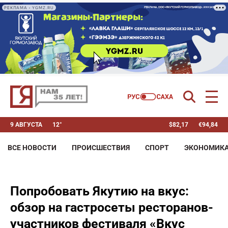
РЕКЛАМА • YGMZ.RU
9 АВГУСТА
12°
$
82,17
€
94,84
ВСЕ НОВОСТИ
ПРОИСШЕСТВИЯ
СПОРТ
ЭКОНОМИК
Попробовать Якутию на вкус:
обзор на гастросеты ресторанов-
участников фестиваля «Вкус