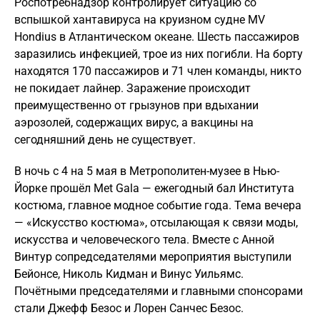
Роспотребнадзор контролирует ситуацию со
вспышкой хантавируса на круизном судне MV
Hondius в Атлантическом океане. Шесть пассажиров
заразились инфекцией, трое из них погибли. На борту
находятся 170 пассажиров и 71 член команды, никто
не покидает лайнер. Заражение происходит
преимущественно от грызунов при вдыхании
аэрозолей, содержащих вирус, а вакцины на
сегодняшний день не существует.
В ночь с 4 на 5 мая в Метрополитен-музее в Нью-
Йорке прошёл Met Gala — ежегодный бал Института
костюма, главное модное событие года. Тема вечера
— «Искусство костюма», отсылающая к связи моды,
искусства и человеческого тела. Вместе с Анной
Винтур сопредседателями мероприятия выступили
Бейонсе, Николь Кидман и Винус Уильямс.
Почётными председателями и главными спонсорами
стали Джефф Безос и Лорен Санчес Безос.