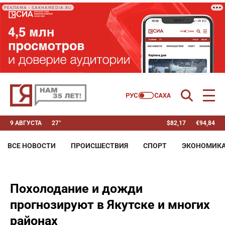
РЕКЛАМА • SAKHAMEDIA.RU
9 АВГУСТА
27°
$
82,17
€
94,84
ВСЕ НОВОСТИ
ПРОИСШЕСТВИЯ
СПОРТ
ЭКОНОМИК
Похолодание и дожди
прогнозируют в Якутске и многих
районах