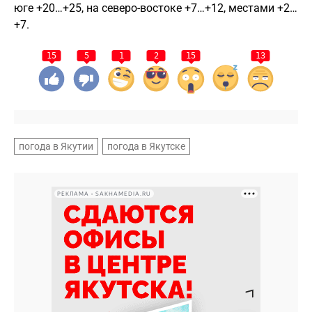
юге +20…+25, на северо-востоке +7…+12, местами +2…
+7.
15
5
1
2
15
13
погода в Якутии
погода в Якутске
РЕКЛАМА • SAKHAMEDIA.RU