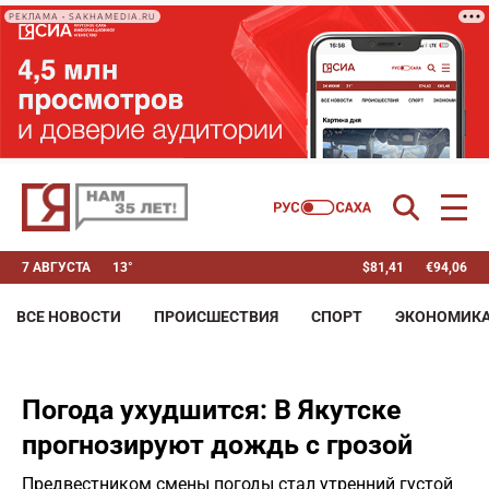
РЕКЛАМА • SAKHAMEDIA.RU
7 АВГУСТА
13°
$
81,41
€
94,06
ВСЕ НОВОСТИ
ПРОИСШЕСТВИЯ
СПОРТ
ЭКОНОМИК
Погода ухудшится: В Якутске
прогнозируют дождь с грозой
Предвестником смены погоды стал утренний густой