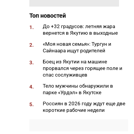
самом деле опасно для
кишечника
Топ новостей
11:31
Жители Якутии могут посетить
До +32 градусов: летняя жара
выставку «Петергоф.
1.
вернется в Якутию в выходные
Великолепный век»
11:18
«Моя новая семья»: Тургун и
В Сунтарском районе
2.
Сайнаара ищут родителей
потушили один лесной пожар
11:00
Боец из Якутии на машине
Глава ЖДЯ поздравил
3.
прорвался через горящее поле и
строителей с
спас сослуживцев
профессиональным
праздником
Тело мужчины обнаружили в
4.
10:28
парке «Урдэл» в Якутске
В Якутске у женщины по схеме
«инвестиции» похитили 370
Россиян в 2026 году ждут еще две
5.
тысяч рублей
короткие рабочие недели
10:16
Минпросвещения обновило
перечень учебников для
школьников