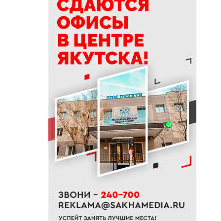
14:00
На проспекте Михаила
Николаева в Якутске
ограничат движение с 10
августа
13:15
Топ-10 новостей: ливень в
Якутске, алмазный кластер и
топливо в Южной Якутии
12:42
В районах Якутии полностью
освободили от воды
подтопленные территории
12:33
Якутяне могут подать заявку
на главную просветительскую
премию страны
12:17
Стал известен размер пенсии
госслужащих в России
12:00
Семечки и аппендицит: что на