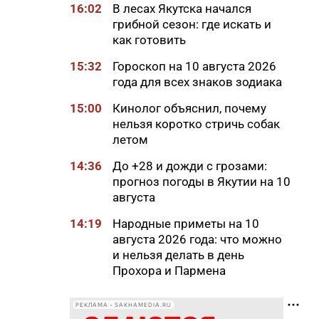
16:02
В лесах Якутска начался
грибной сезон: где искать и
как готовить
15:32
Гороскоп на 10 августа 2026
года для всех знаков зодиака
15:00
Кинолог объяснил, почему
нельзя коротко стричь собак
летом
14:36
До +28 и дожди с грозами:
прогноз погоды в Якутии на 10
августа
14:19
Народные приметы на 10
августа 2026 года: что можно
и нельзя делать в день
Прохора и Пармена
14:16
Льготы и меры поддержки для
РЕКЛАМА • SAKHAMEDIA.RU
КМНС в Якутии