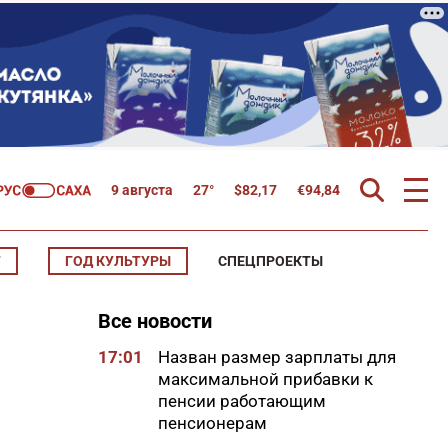
9 августа
27°
$
82,17
€
94,84
Т
ГОД КУЛЬТУРЫ
СПЕЦПРОЕКТЫ
Все новости
17:01
Назван размер зарплаты для
максимальной прибавки к
пенсии работающим
пенсионерам