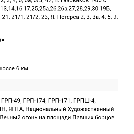
 3, 4, 6, 6а, 6/3, 47, п. Газовиков 1-86 с
13,14,16,17,25,25а,26,26а,27,28,29,30,19Б,
21, 21/1, 21/2, 23, Я. Петерса 2, 3, 3а, 4, 5, 9,
з»
шоссе 6 км.
, ГРП-49, ГРП-174, ГРП-171, ГРПШ-4,
МИН, ЯПТА, Национальный Художественный
, Вечный огонь на площади Павших борцов.