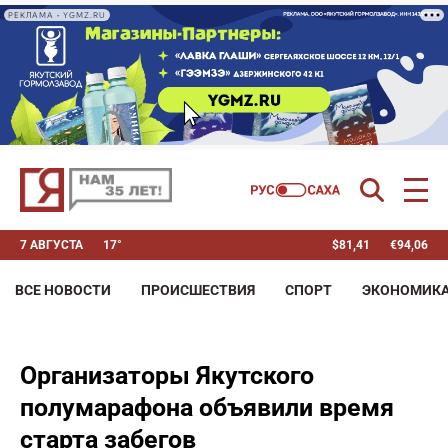
РЕКЛАМА • YGMZ.RU
7 АВГУСТА
17°
$
81,41
€
94,06
ВСЕ НОВОСТИ
ПРОИСШЕСТВИЯ
СПОРТ
ЭКОНОМИК
Организаторы Якутского
полумарафона объявили время
старта забегов