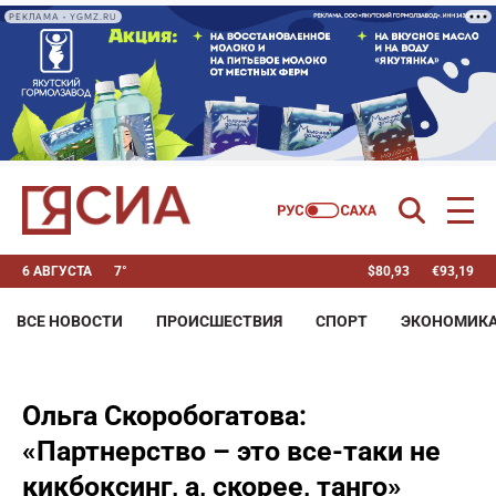
РЕКЛАМА • YGMZ.RU
6 АВГУСТА
7°
$
80,93
€
93,19
ВСЕ НОВОСТИ
ПРОИСШЕСТВИЯ
СПОРТ
ЭКОНОМИК
Ольга Скоробогатова:
«Партнерство – это все-таки не
кикбоксинг, а, скорее, танго»