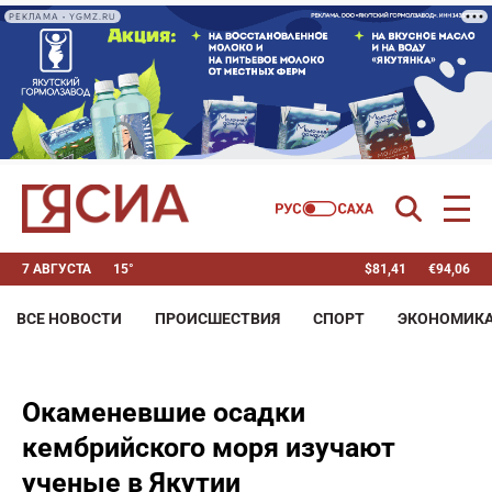
РЕКЛАМА • YGMZ.RU
7 АВГУСТА
15°
$
81,41
€
94,06
ВСЕ НОВОСТИ
ПРОИСШЕСТВИЯ
СПОРТ
ЭКОНОМИК
Окаменевшие осадки
кембрийского моря изучают
ученые в Якутии