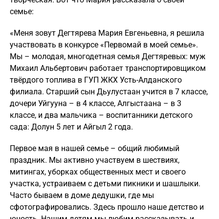
семье:
«Меня зовут Дегтярева Мария Евгеньевна, я решила
участвовать в конкурсе «Первомай в моей семье».
Мы – молодая, многодетная семья Дегтяревых: муж
Михаил Альбертович работает транспортировщиком
твёрдого топлива в ГУП ЖКХ Усть-Алданского
филиала. Старший сын Дьулустаан учится в 7 классе,
дочери Уйгууна – в 4 классе, Алгыстаана – в 3
классе, и два мальчика – воспитанники детского
сада: Долун 5 лет и Айгыл 2 года.
Первое мая в нашей семье – общий любимый
праздник. Мы активно участвуем в шествиях,
митингах, уборках общественных мест и своего
участка, устраиваем с детьми пикники и шашлыки.
Часто бываем в доме дедушки, где мы
сфотографировались. Здесь прошло наше детство и
юность. Нашим детям мы любим рассказывать и