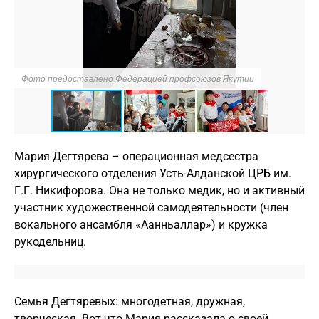
Фото предоставлено Федерацией профсоюзов Якутии
Ф
Мария Дегтярева – операционная медсестра
хирургического отделения Усть-Алданской ЦРБ им.
Г.Г. Никифорова. Она не только медик, но и активный
участник художественной самодеятельности (член
вокального ансамбля «Аанньаллар») и кружка
рукодельниц.
Семья Дегтяревых: многодетная, дружная,
творческая. Вот что Мария рассказала о своей