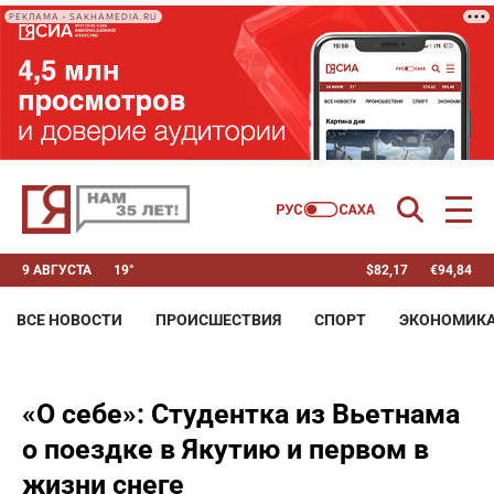
РЕКЛАМА • SAKHAMEDIA.RU
9 АВГУСТА
19°
$
82,17
€
94,84
ВСЕ НОВОСТИ
ПРОИСШЕСТВИЯ
СПОРТ
ЭКОНОМИК
«О себе»: Студентка из Вьетнама
о поездке в Якутию и первом в
жизни снеге