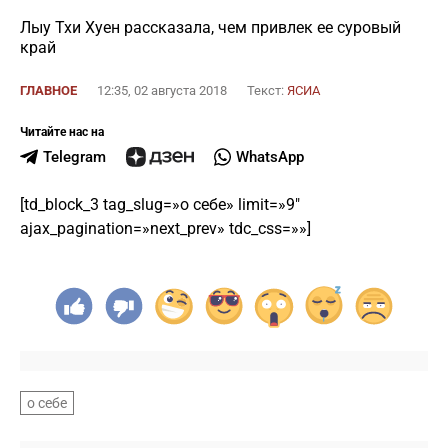
Лыу Тхи Хуен рассказала, чем привлек ее суровый
край
ГЛАВНОЕ
12:35, 02 августа 2018
Текст:
ЯСИА
Читайте нас на
Telegram
WhatsApp
[td_block_3 tag_slug=»о себе» limit=»9″
ajax_pagination=»next_prev» tdc_css=»»]
о себе