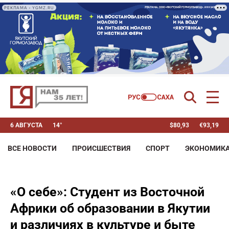
РЕКЛАМА • YGMZ.RU
6 АВГУСТА
14°
$
80,93
€
93,19
ВСЕ НОВОСТИ
ПРОИСШЕСТВИЯ
СПОРТ
ЭКОНОМИК
«О себе»: Студент из Восточной
Африки об образовании в Якутии
и различиях в культуре и быте