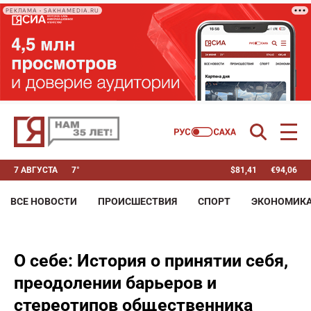
РЕКЛАМА • SAKHAMEDIA.RU
7 АВГУСТА
7°
$
81,41
€
94,06
ВСЕ НОВОСТИ
ПРОИСШЕСТВИЯ
СПОРТ
ЭКОНОМИК
О себе: История о принятии себя,
преодолении барьеров и
стереотипов общественника