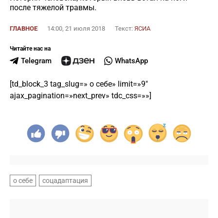
после тяжелой травмы.
ГЛАВНОЕ
14:00, 21 июля 2018
Текст:
ЯСИА
Читайте нас на
Telegram
WhatsApp
[td_block_3 tag_slug=» о себе» limit=»9″
ajax_pagination=»next_prev» tdc_css=»»]
о себе
соцадаптация