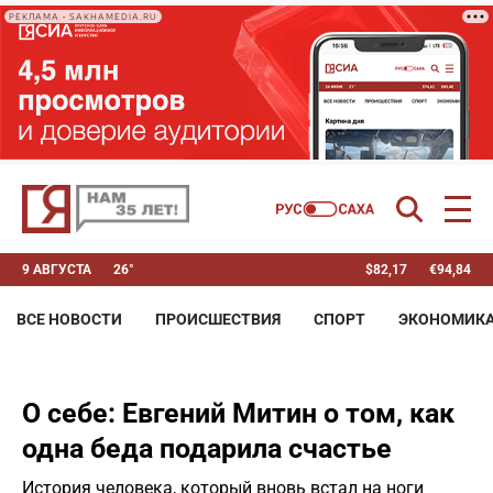
РЕКЛАМА • SAKHAMEDIA.RU
9 АВГУСТА
26°
$
82,17
€
94,84
ВСЕ НОВОСТИ
ПРОИСШЕСТВИЯ
СПОРТ
ЭКОНОМИК
О себе: Евгений Митин о том, как
одна беда подарила счастье
История человека, который вновь встал на ноги