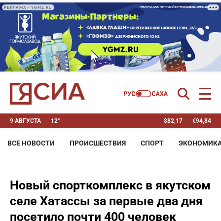
РЕКЛАМА • YGMZ.RU
9 АВГУСТА
12°
$
82,17
€
94,84
ВСЕ НОВОСТИ
ПРОИСШЕСТВИЯ
СПОРТ
ЭКОНОМИК
Новый спорткомплекс в якутском
селе Хатассы за первые два дня
посетило почти 400 человек