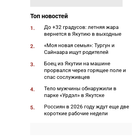
20:33
В Якутии продолжается
доукомплектование ВС РФ
Топ новостей
20:02
Более 230 участников СВО
До +32 градусов: летняя жара
1.
получили за неделю
вернется в Якутию в выходные
поддержку психологов Якутии
«Моя новая семья»: Тургун и
2.
19:48
В Якутии определены
Сайнаара ищут родителей
приоритеты развития
«Движения Первых»
Боец из Якутии на машине
3.
прорвался через горящее поле и
19:30
Более 26 тонн гуманитарной
спас сослуживцев
помощи доставили в
пострадавший от паводка
Тело мужчины обнаружили в
4.
Верхоянский район
парке «Урдэл» в Якутске
19:00
Авторы проектов «Ты в игре»
Россиян в 2026 году ждут еще две
5.
проведут спортивные
короткие рабочие недели
мероприятия в рамках Дня
физкультурника
18:40
Приметы на 8 августа 2026