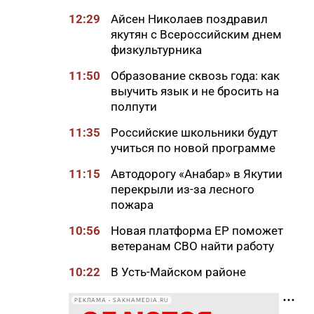
12:29
Айсен Николаев поздравил
якутян с Всероссийским днем
физкультурника
11:50
Образование сквозь года: как
выучить язык и не бросить на
полпути
11:35
Российские школьники будут
учиться по новой программе
11:15
Автодорогу «Анабар» в Якутии
перекрыли из-за лесного
пожара
10:56
Новая платформа ЕР поможет
ветеранам СВО найти работу
10:22
В Усть-Майском районе
ликвидировали лесной пожар
на 13 гектарах
РЕКЛАМА • SAKHAMEDIA.RU