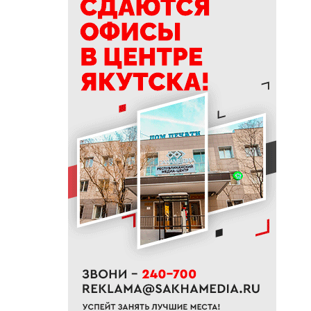
10:01
Якутяне рассказали, что
считают главным подарком в
своей жизни
09:41
Сколько стоит, собрать
ребенка в школу на Дальнем
Востоке
09:20
В Якутии заготовлено 114
тысяч тонн сена и 200 тонн
сенажа
09:00
На Камчатке завершилась
парусная экспедиция из
Якутии
06:15
До +27 градусов прогреется
воздух в Якутске в субботу
21:00
Деловая программа ВЭФ-2026
охватывает почти 70 сессий