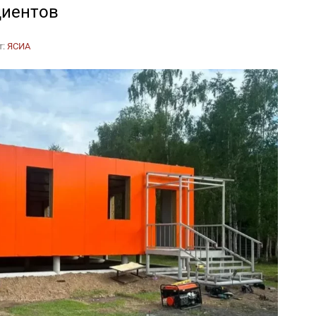
циентов
т:
ЯСИА