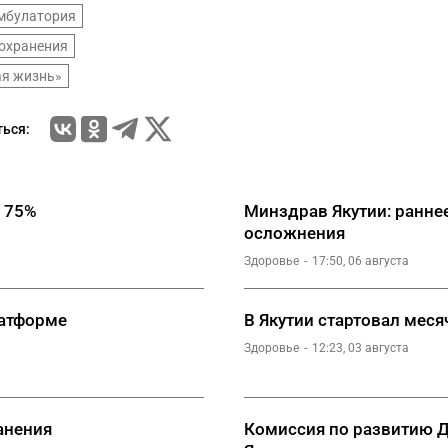
мбулатория
оохранения
ая жизнь»
ься:
а 75%
Минздрав Якутии: ранне
осложнения
Здоровье
17:50, 06 августа
латформе
В Якутии стартовал меся
Здоровье
12:23, 03 августа
анения
Комиссия по развитию Д