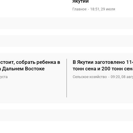
Якутии
Главное
18:51, 29 июля
стоит, собрать ребенка в
В Якутии заготовлено 11
а Дальнем Востоке
тонн сена и 200 тонн се
густа
Сельское хозяйство
09:20, 08 авг