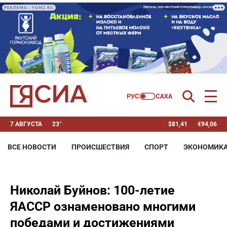
РЕКЛАМА • YGMZ.RU
7 АВГУСТА
23°
$
81,41
€
94,06
ВСЕ НОВОСТИ
ПРОИСШЕСТВИЯ
СПОРТ
ЭКОНОМИК
Николай Буйнов: 100-летие
ЯАССР ознаменовано многими
победами и достижениями