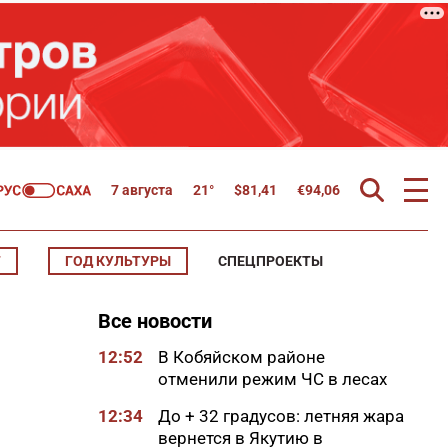
7 августа
21°
$
81,41
€
94,06
Т
ГОД КУЛЬТУРЫ
СПЕЦПРОЕКТЫ
Все новости
12:52
В Кобяйском районе
отменили режим ЧС в лесах
12:34
До + 32 градусов: летняя жара
вернется в Якутию в