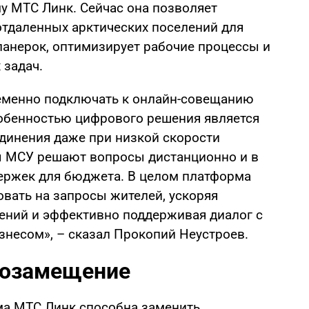
у МТС Линк. Сейчас она позволяет
отдаленных арктических поселений для
анерок, оптимизирует рабочие процессы и
 задач.
еменно подключать к онлайн-совещанию
собенностью цифрового решения является
динения даже при низкой скорости
ы МСУ решают вопросы дистанционно и в
ержек для бюджета. В целом платформа
овать на запросы жителей, ускоряя
ений и эффективно поддерживая диалог с
несом», – сказал Прокопий Неустроев.
тозамещение
ма МТС Линк способна заменить