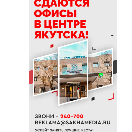
11:12
Суд признал незаконным
ограничение работы бара в
Якутске
10:53
В Якутске на двух улицах
начали ямочный ремонт
10:43
Уровень воды на реке Яне
вернулся к норме
10:41
В Якутии назвали сферы с
самым быстрым ростом
зарплат
10:25
В Якутии появится новый
лесоклиматический проект
10:08
В Якутии за сутки потушили
семь лесных пожаров
10:00
Вид сверху лучше: история