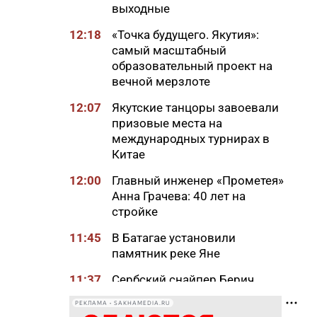
выходные
12:18
«Точка будущего. Якутия»:
самый масштабный
образовательный проект на
вечной мерзлоте
12:07
Якутские танцоры завоевали
призовые места на
международных турнирах в
Китае
12:00
Главный инженер «Прометея»
Анна Грачева: 40 лет на
стройке
11:45
В Батагае установили
памятник реке Яне
11:37
Сербский снайпер Берич
высоко оценил подготовку
РЕКЛАМА • SAKHAMEDIA.RU
якутских стрелков