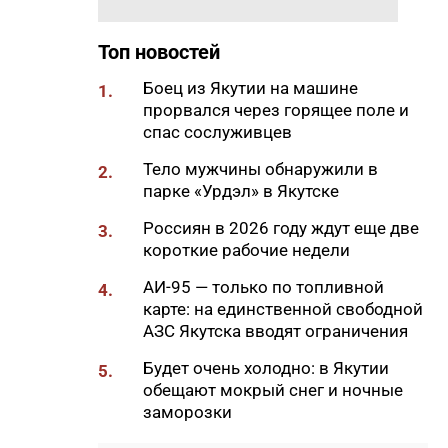
машиниста крана Владимира
Замы
Топ новостей
09:56
Отключения света, воды и газа
пройдут в Якутске 7 августа
Боец из Якутии на машине
1.
прорвался через горящее поле и
09:27
Штукатур-маляр Галина
спас сослуживцев
Соловьева: когда отделка
становится искусством
Тело мужчины обнаружили в
2.
парке «Урдэл» в Якутске
09:24
«Строить там, где другие не
решаются»: 30 лет работы
Россиян в 2026 году ждут еще две
3.
компании «Кинг-95» в Якутии
короткие рабочие недели
09:11
В Нерюнгри мужчину убили
АИ-95 — только по топливной
4.
ножом в собственной
карте: на единственной свободной
квартире
АЗС Якутска вводят ограничения
09:00
Владимир Путин поручил
Будет очень холодно: в Якутии
5.
создать кластер по огранке
обещают мокрый снег и ночные
алмазов в Якутии и
заморозки
Смоленской области