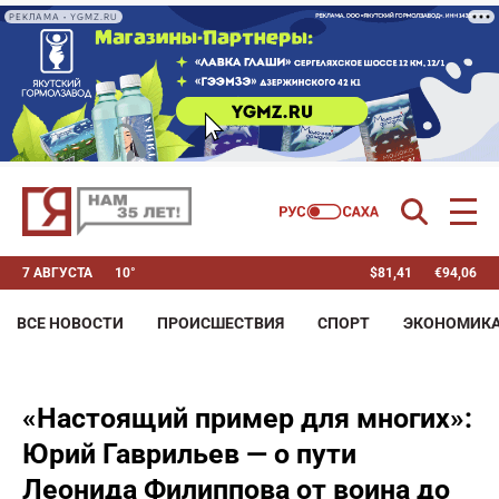
РЕКЛАМА • YGMZ.RU
7 АВГУСТА
10°
$
81,41
€
94,06
ВСЕ НОВОСТИ
ПРОИСШЕСТВИЯ
СПОРТ
ЭКОНОМИК
«Настоящий пример для многих»:
Юрий Гаврильев — о пути
Леонида Филиппова от воина до