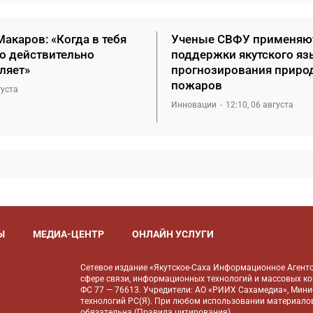
акаров: «Когда в тебя
Ученые СВФУ применяю
то действительно
поддержки якутского яз
ляет»
прогнозирования приро
пожаров
густа
Инновации
12:10, 06 августа
Ы
МЕДИА-ЦЕНТР
ОНЛАЙН УСЛУГИ
Сетевое издание «Якутское-Саха Информационное Агентс
сфере связи, информационных технологий и массовых к
ФС 77 — 76613. Учредители: АО «РИИХ Сахамедиа», Мин
технологий РС(Я). При любом использовании материалов
обязательна (
Правила цитирования
).