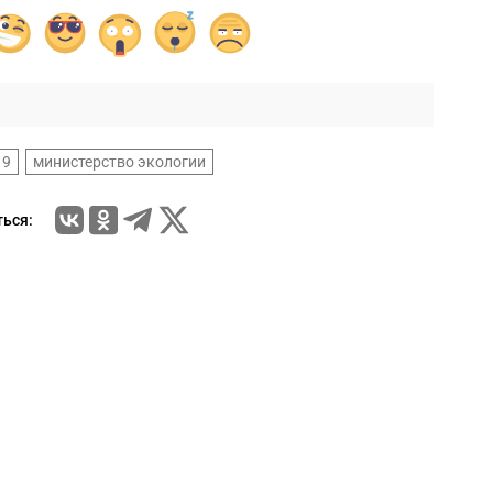
19
министерство экологии
ься: