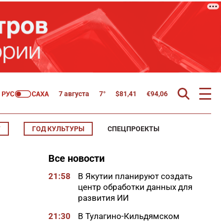
7 августа
7°
$
81,41
€
94,06
Т
ГОД КУЛЬТУРЫ
СПЕЦПРОЕКТЫ
Все новости
21:58
В Якутии планируют создать
центр обработки данных для
развития ИИ
21:30
В Тулагино-Кильдямском