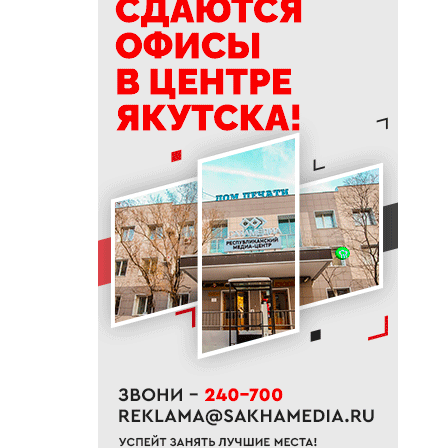
19:50
76% якутян заранее
предупреждают работодателя
об увольнении
19:25
Новый аэропорт в Мирном
планируется ввести в
эксплуатацию в 2027 году
19:00
В Якутии работает пилотный
проект «Маршрут заботы» для
пациентов после выписки
18:47
В Якутии стартовал
молодежный Суглан коренных
малочисленных народов
Севера
18:40
В Якутии заготовлено более
65% от годового плана сырого
молока