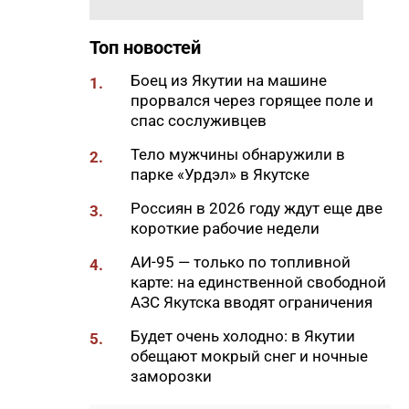
18:29
Якутские механики
восстановили две единицы
Топ новостей
спецтехники в зоне СВО
Боец из Якутии на машине
1.
18:22
В АЗС Южной Якутии ситуация
прорвался через горящее поле и
стабилизируется
спас сослуживцев
18:05
Вышла новая инди-хоррор
Тело мужчины обнаружили в
2.
игра от якутских
парке «Урдэл» в Якутске
разработчиков
Россиян в 2026 году ждут еще две
3.
18:01
85-квартирный дом в
короткие рабочие недели
Октемцах сдадут в конце
августа
АИ-95 — только по топливной
4.
карте: на единственной свободной
17:50
Минздрав Якутии: раннее
АЗС Якутска вводят ограничения
выявление гепатита С
позволяет предотвратить
Будет очень холодно: в Якутии
5.
осложнения
обещают мокрый снег и ночные
заморозки
17:36
В Таттинском районе в село
забрел медвежонок,