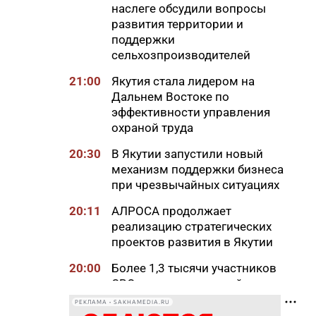
наслеге обсудили вопросы
развития территории и
поддержки
сельхозпроизводителей
21:00
Якутия стала лидером на
Дальнем Востоке по
эффективности управления
охраной труда
20:30
В Якутии запустили новый
механизм поддержки бизнеса
при чрезвычайных ситуациях
20:11
АЛРОСА продолжает
реализацию стратегических
проектов развития в Якутии
20:00
Более 1,3 тысячи участников
СВО и членов их семей
получили земельные участки
РЕКЛАМА • SAKHAMEDIA.RU
в Якутии