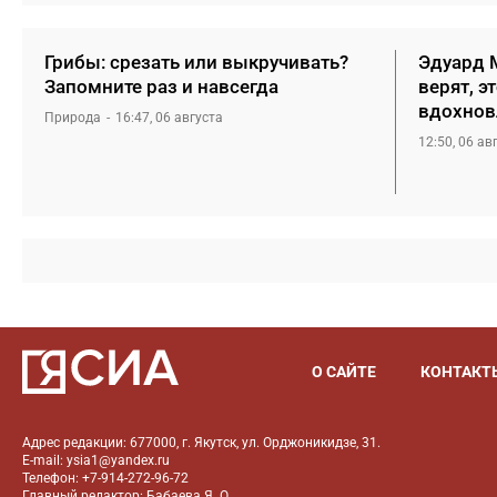
Грибы: срезать или выкручивать?
Эдуард М
Запомните раз и навсегда
верят, э
вдохнов
Природа
16:47, 06 августа
12:50, 06 ав
О САЙТЕ
КОНТАКТ
Адрес редакции: 677000, г. Якутск, ул. Орджоникидзе, 31.
E-mail: ysia1@yandex.ru
Телефон: +7-914-272-96-72
Главный редактор: Бабаева Я. О.