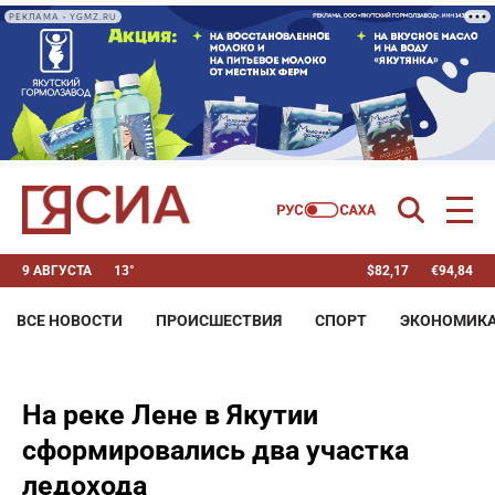
РЕКЛАМА • YGMZ.RU
9 АВГУСТА
13°
$
82,17
€
94,84
ВСЕ НОВОСТИ
ПРОИСШЕСТВИЯ
СПОРТ
ЭКОНОМИК
На реке Лене в Якутии
сформировались два участка
ледохода