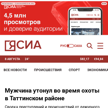
РЕКЛАМА • SAKHAMEDIA.RU
8 АВГУСТА
24°
$
82,17
€
94,84
ВСЕ НОВОСТИ
ПРОИСШЕСТВИЯ
СПОРТ
ЭКОНОМИК
Мужчина утонул во время охоты
в Таттинском районе
Сводка преступлений и происшествий от дежурного