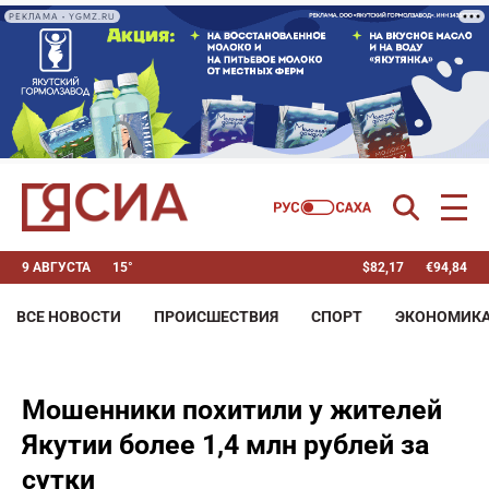
РЕКЛАМА • YGMZ.RU
9 АВГУСТА
15°
$
82,17
€
94,84
ВСЕ НОВОСТИ
ПРОИСШЕСТВИЯ
СПОРТ
ЭКОНОМИК
Мошенники похитили у жителей
Якутии более 1,4 млн рублей за
сутки