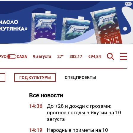
9 августа
27°
$
82,17
€
94,84
Т
ГОД КУЛЬТУРЫ
СПЕЦПРОЕКТЫ
Все новости
14:36
До +28 и дожди с грозами:
прогноз погоды в Якутии на 10
августа
14:19
Народные приметы на 10