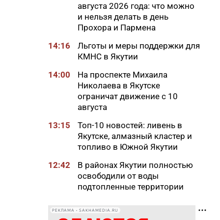
августа 2026 года: что можно
и нельзя делать в день
Прохора и Пармена
14:16
Льготы и меры поддержки для
КМНС в Якутии
14:00
На проспекте Михаила
Николаева в Якутске
ограничат движение с 10
августа
13:15
Топ-10 новостей: ливень в
Якутске, алмазный кластер и
топливо в Южной Якутии
12:42
В районах Якутии полностью
освободили от воды
подтопленные территории
12:33
Якутяне могут подать заявку
РЕКЛАМА • SAKHAMEDIA.RU
на главную просветительскую