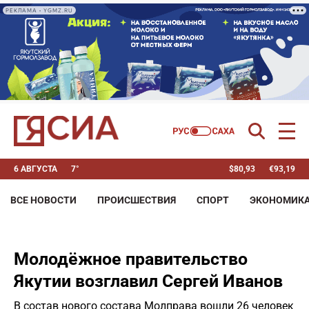
РЕКЛАМА • YGMZ.RU
6 АВГУСТА
7°
$
80,93
€
93,19
ВСЕ НОВОСТИ
ПРОИСШЕСТВИЯ
СПОРТ
ЭКОНОМИК
Молодёжное правительство
Якутии возглавил Сергей Иванов
В состав нового состава Молправа вошли 26 человек