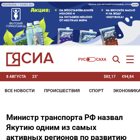
РЕКЛАМА • YGMZ.RU
8 АВГУСТА
23°
$
82,17
€
94,84
ВСЕ НОВОСТИ
ПРОИСШЕСТВИЯ
СПОРТ
ЭКОНОМИК
Министр транспорта РФ назвал
Якутию одним из самых
активных регионов по развитию