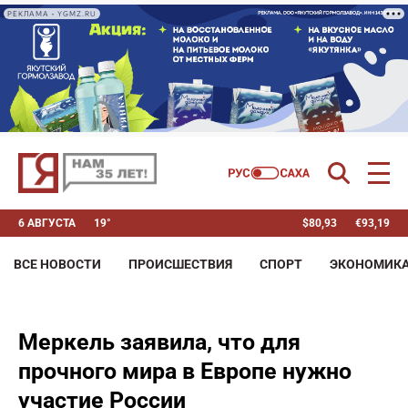
РЕКЛАМА • YGMZ.RU
6 АВГУСТА
19°
$
80,93
€
93,19
ВСЕ НОВОСТИ
ПРОИСШЕСТВИЯ
СПОРТ
ЭКОНОМИК
Меркель заявила, что для
прочного мира в Европе нужно
участие России