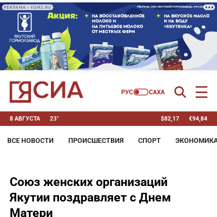
РЕКЛАМА • YGMZ.RU
8 АВГУСТА
23°
$
82,17
€
94,84
ВСЕ НОВОСТИ
ПРОИСШЕСТВИЯ
СПОРТ
ЭКОНОМИК
Союз женских организаций
Якутии поздравляет с Днем
Матери