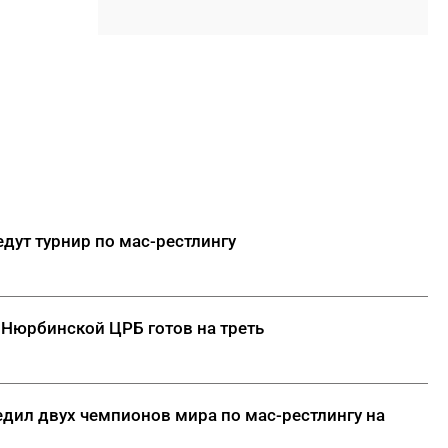
высоту: как здания выросли
до 16 этажей на вечной
мерзлоте
08:46
Россияне смогут вносить
наличные через банкоматы
других банков с 1 октября
08:35
Пока в Якутии была ночь: курс
доллара, цены на бензин и
смерть от удара молнии
едут турнир по мас-рестлингу
ДАЛЕЕ
Нюрбинской ЦРБ готов на треть
едил двух чемпионов мира по мас-рестлингу на