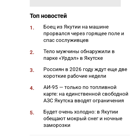
коммунальных отключений в
Якутске на 6 августа
Топ новостей
09:58
Завершен ремонт участка
Боец из Якутии на машине
1.
дороги «Нам» в Намском
прорвался через горящее поле и
районе
спас сослуживцев
09:30
Преподаватель
Тело мужчины обнаружили в
2.
Корпоративного университета
парке «Урдэл» в Якутске
АЛРОСА – среди лучших
тренеров по культуре
Россиян в 2026 году ждут еще две
3.
безопасности России
короткие рабочие недели
09:20
70 лет созидания: как
АИ-95 — только по топливной
4.
менялась строительная
карте: на единственной свободной
отрасль России
АЗС Якутска вводят ограничения
09:09
В Верхневилюйском районе
Будет очень холодно: в Якутии
5.
при падении с высоты погиб
обещают мокрый снег и ночные
мужчина
заморозки
09:00
Якутская стройка ушла в