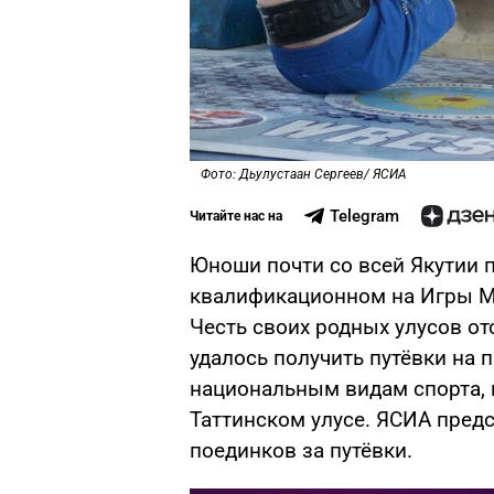
Фото: Дьулустаан Сергеев/ ЯСИА
Telegram
Читайте нас на
Юноши почти со всей Якутии 
квалификационном на Игры М
Честь своих родных улусов от
удалось получить путёвки на
национальным видам спорта, к
Таттинском улусе. ЯСИА пред
поединков за путёвки.