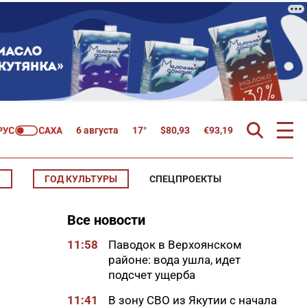
6 августа
17°
$
80,93
€
93,19
Т
ГОД КУЛЬТУРЫ
СПЕЦПРОЕКТЫ
Все новости
11:58
Паводок в Верхоянском
районе: вода ушла, идет
подсчет ущерба
11:41
В зону СВО из Якутии с начала