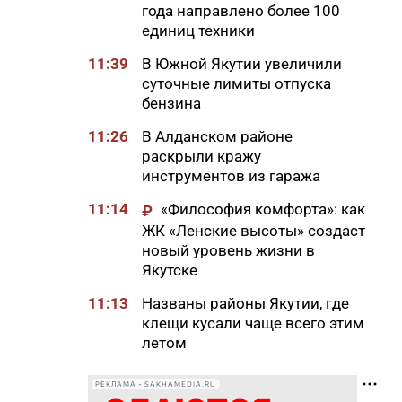
года направлено более 100
единиц техники
11:39
В Южной Якутии увеличили
суточные лимиты отпуска
бензина
11:26
В Алданском районе
раскрыли кражу
инструментов из гаража
11:14
«Философия комфорта»: как
₽
ЖК «Ленские высоты» создаст
новый уровень жизни в
Якутске
11:13
Названы районы Якутии, где
клещи кусали чаще всего этим
летом
11:01
Россиянам назвали факторы,
РЕКЛАМА • SAKHAMEDIA.RU
которые могут снизить