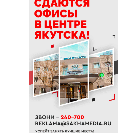
будущую пенсию
11:00
«Моя новая семья»: Тургун и
Сайнаара ищут родителей
10:54
Школьники из Якутии
отправились на Северный
полюс с экспедицией
Росатома
10:42
В Якутии семь лесных
пожаров потушили за сутки
10:40
В июне «Ленские высоты»
₽
установили рекорд по
продажам
10:21
Определен порядок партий в
бюллетене на выборах в
Госдуму
10:09
График и адреса