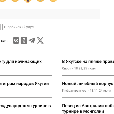
Нюрбинский улус
ься:
ингу для начинающих
В Якутске на пляже пров
Спорт
18:28, 25 июля
м играм народов Якутии
Новый лечебный корпус 
Инфраструктура
18:11, 24 июля
еждународном турнире в
Певец из Австралии поб
турнире в Монголии