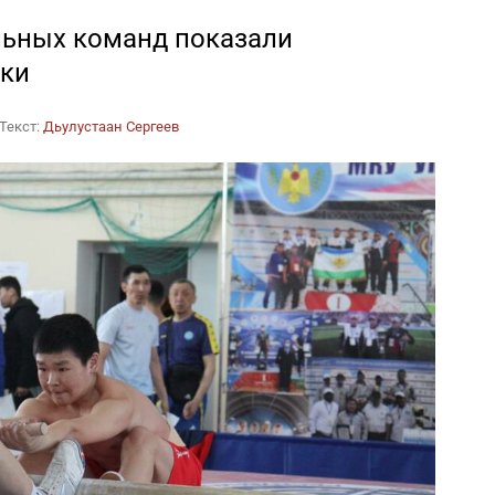
льных команд показали
ки
Текст:
Дьулустаан Сергеев