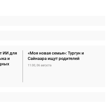
т ИИ для
«Моя новая семья»: Тургун и
ыка и
Сайнаара ищут родителей
дных
11:00, 06 августа