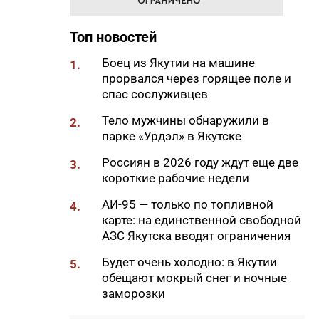
18:29
Якутские механики
восстановили две единицы
Топ новостей
спецтехники в зоне СВО
Боец из Якутии на машине
1.
18:22
В АЗС Южной Якутии ситуация
прорвался через горящее поле и
стабилизируется
спас сослуживцев
18:05
Вышла новая инди-хоррор
Тело мужчины обнаружили в
2.
игра от якутских
парке «Урдэл» в Якутске
разработчиков
Россиян в 2026 году ждут еще две
3.
18:01
85-квартирный дом в
короткие рабочие недели
Октемцах сдадут в конце
августа
АИ-95 — только по топливной
4.
карте: на единственной свободной
17:50
Минздрав Якутии: раннее
АЗС Якутска вводят ограничения
выявление гепатита С
позволяет предотвратить
Будет очень холодно: в Якутии
5.
осложнения
обещают мокрый снег и ночные
заморозки
17:36
В Таттинском районе в село
забрел медвежонок,