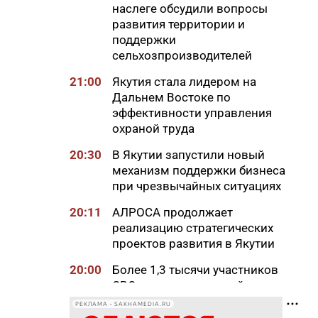
наслеге обсудили вопросы
развития территории и
поддержки
сельхозпроизводителей
21:00
Якутия стала лидером на
Дальнем Востоке по
эффективности управления
охраной труда
20:30
В Якутии запустили новый
механизм поддержки бизнеса
при чрезвычайных ситуациях
20:11
АЛРОСА продолжает
реализацию стратегических
проектов развития в Якутии
20:00
Более 1,3 тысячи участников
СВО и членов их семей
получили земельные участки
РЕКЛАМА • SAKHAMEDIA.RU
в Якутии