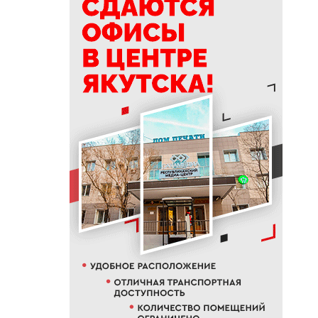
19:50
76% якутян заранее
предупреждают работодателя
об увольнении
19:25
Новый аэропорт в Мирном
планируется ввести в
эксплуатацию в 2027 году
19:00
В Якутии работает пилотный
проект «Маршрут заботы» для
пациентов после выписки
18:47
В Якутии стартовал
молодежный Суглан коренных
малочисленных народов
Севера
18:40
В Якутии заготовлено более
65% от годового плана сырого
молока