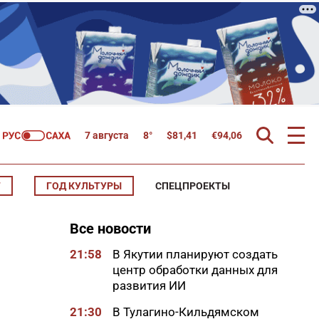
7 августа
8°
$
81,41
€
94,06
Т
ГОД КУЛЬТУРЫ
СПЕЦПРОЕКТЫ
Все новости
21:58
В Якутии планируют создать
центр обработки данных для
развития ИИ
21:30
В Тулагино-Кильдямском