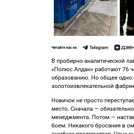
Telegram
Читайте нас на
В пробирно-аналитической л
«Полюс Алдан» работают 76 че
образованию. Но общее одно:
золотоизвлекательной фабрик
Новичок не просто переступае
место. Сначала — обязательно
менеджмента. Потом — настав
боем. Никакого бросания в ом
ошибках предприятия. Цена о