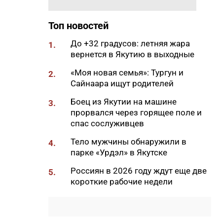
20:33
В Якутии продолжается
доукомплектование ВС РФ
Топ новостей
20:02
Более 230 участников СВО
До +32 градусов: летняя жара
1.
получили за неделю
вернется в Якутию в выходные
поддержку психологов Якутии
«Моя новая семья»: Тургун и
2.
19:48
В Якутии определены
Сайнаара ищут родителей
приоритеты развития
«Движения Первых»
Боец из Якутии на машине
3.
прорвался через горящее поле и
19:30
Более 26 тонн гуманитарной
спас сослуживцев
помощи доставили в
пострадавший от паводка
Тело мужчины обнаружили в
4.
Верхоянский район
парке «Урдэл» в Якутске
19:00
Авторы проектов «Ты в игре»
Россиян в 2026 году ждут еще две
5.
проведут спортивные
короткие рабочие недели
мероприятия в рамках Дня
физкультурника
18:40
Приметы на 8 августа 2026