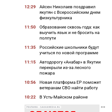
12:29
Айсен Николаев поздравил
якутян с Всероссийским днем
физкультурника
11:50
Образование сквозь года: как
выучить язык и не бросить на
полпути
11:35
Российские школьники будут
учиться по новой программе
11:15
Автодорогу «Анабар» в Якутии
перекрыли из-за лесного
пожара
10:56
Новая платформа ЕР поможет
ветеранам СВО найти работу
10:22
В Усть-Майском районе
ликвидировали лесной пожар
на 13 гектарах
РЕКЛАМА • SAKHAMEDIA.RU