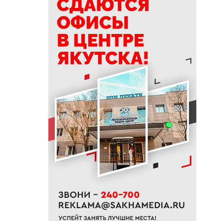
10:01
Якутяне рассказали, что
считают главным подарком в
своей жизни
09:41
Сколько стоит, собрать
ребенка в школу на Дальнем
Востоке
09:20
В Якутии заготовлено 114
тысяч тонн сена и 200 тонн
сенажа
09:00
На Камчатке завершилась
парусная экспедиция из
Якутии
06:15
До +27 градусов прогреется
воздух в Якутске в субботу
21:00
Деловая программа ВЭФ-2026
охватывает почти 70 сессий