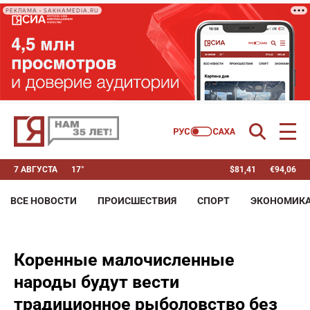
РЕКЛАМА • SAKHAMEDIA.RU
7 АВГУСТА
17°
$
81,41
€
94,06
ВСЕ НОВОСТИ
ПРОИСШЕСТВИЯ
СПОРТ
ЭКОНОМИК
Коренные малочисленные
народы будут вести
традиционное рыболовство без