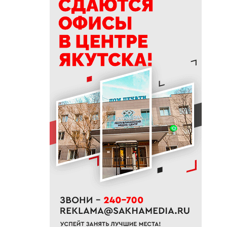
15:39
Приметы на 9 августа 2026
года: как провести день
Пантелеймона
15:29
К Земле приближается
потенциально опасный
астероид
14:41
В трех районах Якутии
прогнозируют сильные дожди
13:32
В Якутии за сутки потушили
десять лесных пожаров
12:52
Гороскоп на неделю с 10 по 16
августа 2026 года
12:29
Айсен Николаев поздравил
якутян с Всероссийским днем
физкультурника