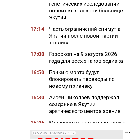
генетических исследований
появится в глазной больнице
Якутии
17:14
Часть ограничений снимут в
Якутии после новой партии
топлива
17:00
Гороскоп на 9 августа 2026
года для всех знаков зодиака
16:50
Банки с марта будут
блокировать переводы по
новому признаку
16:30
Айсен Николаев поддержал
создание в Якутии
арктического центра зрения
15:46
Мошенники придумали новую
схему обмана с
РЕКЛАМА • SAKHAMEDIA.RU
«экстрасенсами»