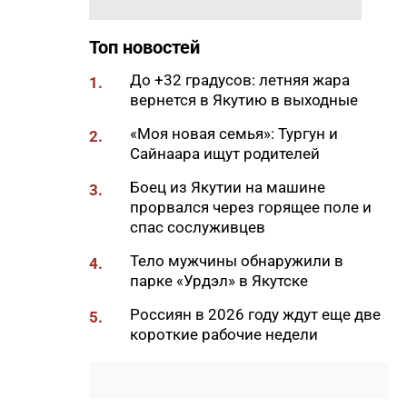
11:50
Образование сквозь года: как
выучить язык и не бросить на
полпути
Топ новостей
11:35
Российские школьники будут
До +32 градусов: летняя жара
1.
учиться по новой программе
вернется в Якутию в выходные
11:15
Автодорогу «Анабар» в Якутии
«Моя новая семья»: Тургун и
2.
перекрыли из-за лесного
Сайнаара ищут родителей
пожара
Боец из Якутии на машине
3.
10:56
Новая платформа ЕР поможет
прорвался через горящее поле и
ветеранам СВО найти работу
спас сослуживцев
10:22
В Усть-Майском районе
Тело мужчины обнаружили в
4.
ликвидировали лесной пожар
парке «Урдэл» в Якутске
на 13 гектарах
Россиян в 2026 году ждут еще две
5.
10:01
Якутяне рассказали, что
короткие рабочие недели
считают главным подарком в
своей жизни
09:41
Сколько стоит, собрать