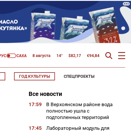
8 августа
14°
$
82,17
€
94,84
Т
ГОД КУЛЬТУРЫ
СПЕЦПРОЕКТЫ
Все новости
17:59
В Верхоянском районе вода
полностью ушла с
подтопленных территорий
17:45
Лабораторный модуль для