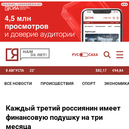
РЕКЛАМА • SAKHAMEDIA.RU
8 АВГУСТА
22°
$
82,17
€
94,84
ВСЕ НОВОСТИ
ПРОИСШЕСТВИЯ
СПОРТ
ЭКОНОМИК
Каждый третий россиянин имеет
финансовую подушку на три
месяца