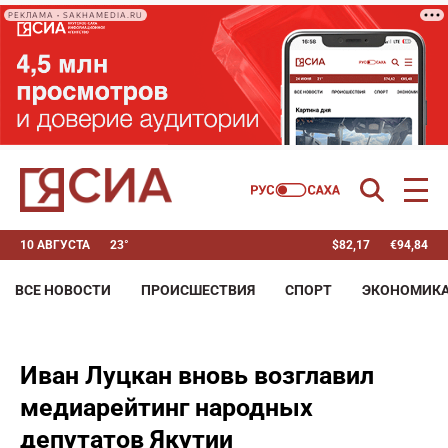
РЕКЛАМА • SAKHAMEDIA.RU
10 АВГУСТА
23°
$
82,17
€
94,84
ВСЕ НОВОСТИ
ПРОИСШЕСТВИЯ
СПОРТ
ЭКОНОМИК
Иван Луцкан вновь возглавил
медиарейтинг народных
депутатов Якутии