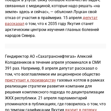
связанных с медициной, которые надо решать «на
земле» здесь и сейчас», — объяснил Луцкан свой
отказ от участия в праймериз. 15 апреля
депутат
рассказал
о том, что к 2035 году Якутия станет
арктическим центром изучения глазных болезней
народов Севера.
Гендиректор АО «Сахатранснефтегаз» Алексей
Колодезников в течение апреля упоминался в СМИ
391 раз. Например, 8 апреля депутат рассказал о
том, что возглавляемое им акционерное общество
приступает к производству
газовых котлов в рамках
реализации стратегии развития компании для
решения комплексного подхода по децентрализации
ЖКХ республики. 21 апреля парламентарий
упоминался в публикациях, где говорилось о том, что
по темпам газификации Якутия
входит в пятерку