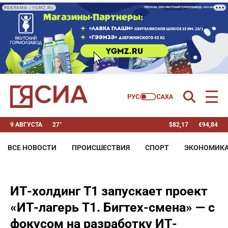
РЕКЛАМА • YGMZ.RU
9 АВГУСТА
27°
$
82,17
€
94,84
ВСЕ НОВОСТИ
ПРОИСШЕСТВИЯ
СПОРТ
ЭКОНОМИК
ИТ-холдинг Т1 запускает проект
«ИТ-лагерь Т1. Бигтех-смена» — с
фокусом на разработку ИТ-